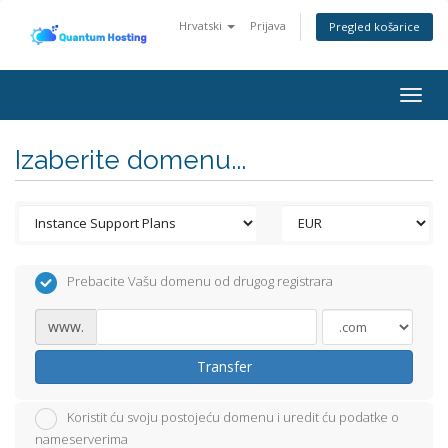
Hrvatski
Prijava
Pregled košarice
Togg
navig
Izaberite domenu...
Prebacite Vašu domenu od drugog registrara
www.
Transfer
Koristit ću svoju postojeću domenu i uredit ću podatke o
nameserverima