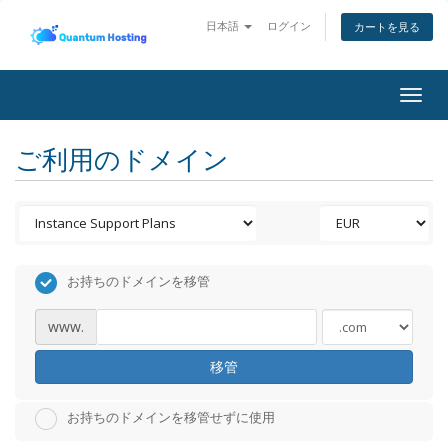
日本語
ログイン
カートを見る
Togg
navig
ご利用のドメイン
お持ちのドメインを移管
www.
移管
お持ちのドメインを移管せずに使用