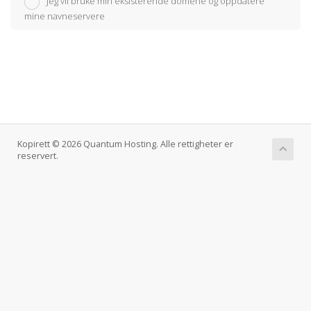
Jeg vil bruke min eksisterende domene og oppdatere
mine navneservere
Kopirett © 2026 Quantum Hosting. Alle rettigheter er
reservert.