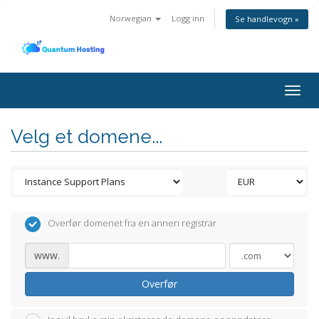
Norwegian
Logg inn
Se handlevogn »
Togg
navig
Velg et domene...
Overfør domenet fra en annen registrar
www.
Overfør