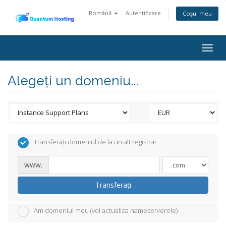
Română
Autentificare
Coșul meu
Togg
navig
Alegeți un domeniu...
Transferați domeniul de la un alt registrar
www.
Transferați
Am domeniul meu (voi actualiza nameserverele)