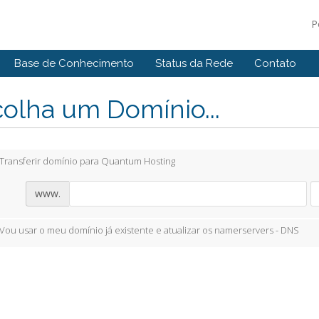
P
Base de Conhecimento
Status da Rede
Contato
olha um Domínio...
Transferir domínio para Quantum Hosting
www.
Vou usar o meu domínio já existente e atualizar os namerservers - DNS