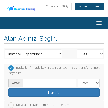
Türkçe
Giriş
Sepeti Görüntüle
Togg
navig
Alan Adınızı Seçin...
Başka bir firmada kayıtlı olan alan adımı size transfer etmek
istiyorum.
www.
Transfer
Mevcut bir alan adım var, sadece isim