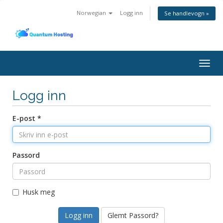
Norwegian
Logg inn
Se handlevogn »
Togg
navig
Logg inn
E-post *
Passord
Husk meg
Glemt Passord?