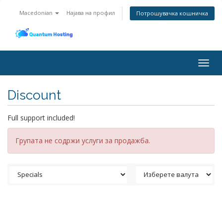
Macedonian
Најава на профил
Потрошувачка кошничка
Togg
navig
Discount
Full support included!
Групата не содржи услуги за продажба.