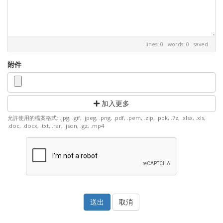
lines: 0 words: 0
saved
附件
加入更多
允許使用的檔案格式: .jpg, .gif, .jpeg, .png, .pdf, .pem, .zip, .ppk, .7z, .xlsx, .xls,
.doc, .docx, .txt, .rar, .json, .gz, .mp4
取消