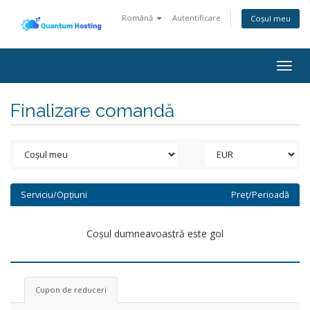
Română
Autentificare
Coșul meu
Togg
navig
Finalizare comandă
Serviciu/Opțiuni
Preț/Perioadă
Coșul dumneavoastră este gol
Cupon de reduceri